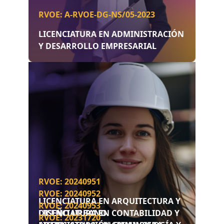
RVOE: A-RVOE-DG-NS/05-2023
LICENCIATURA EN ADMINISTRACIÓN
Y DESARROLLO EMPRESARIAL
RVOE: 20240951
RVOE: 20240952
LICENCIATURA EN ARQUITECTURA Y
RVOE: 20240953
DISEÑO URBANO
LICENCIATURA EN CONTABILIDAD Y
RVOE: 20231720